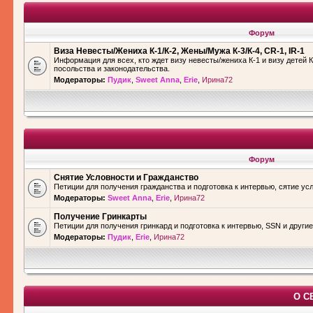
Форум
Виза Невесты/Жениха К-1/К-2, Жены/Мужа К-3/К-4, CR-1, IR-1
Информация для всех, кто ждет визу невесты/жениха К-1 и визу детей К
посольства и законодательства.
Модераторы:
Пудик
,
Sweet Anna
,
Erie
,
Ирина72
Форум
Снятие Условности и Гражданство
Петиции для получения гражданства и подготовка к интервью, сятие ус
Модераторы:
Sweet Anna
,
Erie
,
Ирина72
Получение Гринкарты
Петиции для получения гринкард и подготовка к интервью, SSN и други
Модераторы:
Пудик
,
Erie
,
Ирина72
О С