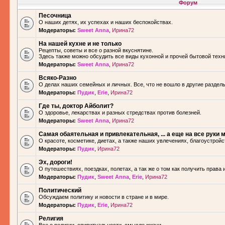
Форум
Песочница
О наших детях, их успехах и наших беспокойствах.
Модераторы:
Sweet Anna
,
Ирина72
На нашей кухне и не только
Рецепты, советы и все о разной вкуснятине.
Здесь также можно обсудить все виды кухонной и прочей бытовой техн
Модераторы:
Sweet Anna
,
Ирина72
Всяко-Разно
О делах наших семейных и личных. Все, что не вошло в другие разделы.
Модераторы:
Пудик
,
Erie
,
Ирина72
Где ты, доктор Айболит?
О здоровье, лекарствах и разных стредствах против болезней.
Модераторы:
Sweet Anna
,
Ирина72
Самая обаятельная и привлекательная, ... а еще на все руки м
О красоте, косметике, диетах, а также наших увлечениях, благоустройс
Модераторы:
Пудик
,
Ирина72
Эх, дороги!
О путешествиях, поездках, полетах, а так же о том как получить права 
Модераторы:
Пудик
,
Sweet Anna
,
Erie
,
Ирина72
Политический
Обсуждаем политику и новости в стране и в мире.
Модераторы:
Пудик
,
Erie
,
Ирина72
Религия