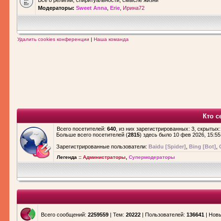
Все о религии, спиритуальности, смысле жизни
Модераторы:
Sweet Anna
,
Erie
,
Ирина72
Удалить cookies конференции
|
Наша команда
Кто с
Всего посетителей:
640
, из них зарегистрированных: 3, скрытых:
Больше всего посетителей (
2815
) здесь было 10 фев 2026, 15:55
Зарегистрированные пользователи:
Baidu [Spider]
,
Bing [Bot]
,
Легенда ::
Администраторы
,
Супермодераторы
Всего сообщений:
2259559
| Тем:
20222
| Пользователей:
136641
| Нов