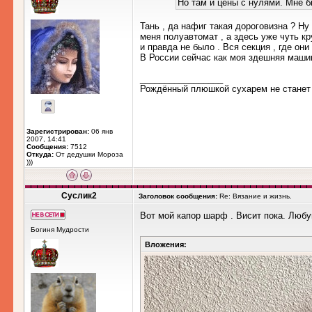
Но там и цены с нулями. Мне б
Тань , да нафиг такая дороговизна ? Ну
меня полуавтомат , а здесь уже чуть кр
и правда не было . Вся секция , где они
В России сейчас как моя здешняя машин
_________________
Рождённый плюшкой сухарем не станет (
Зарегистрирован:
06 янв
2007, 14:41
Сообщения:
7512
Откуда:
От дедушки Мороза
)))
Суслик2
Заголовок сообщения:
Re: Вязание и жизнь.
Вот мой капор шарф . Висит пока. Любу
Богиня Мудрости
Вложения: