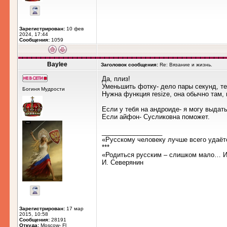
Зарегистрирован:
10 фев
2024, 17:44
Сообщения:
1059
Baylee
Заголовок сообщения:
Re: Вязание и жизнь.
Да, плиз!
Уменьшить фотку- дело пары секунд, те
Богиня Мудрости
Нужна функция resize, она обычно там, г
Если у тебя на андроиде- я могу выдат
Если айфон- Сусликовна поможет.
_________________
«Русскому человеку лучше всего удаёт
***
«Родиться русским – слишком мало… Им
И. Северянин
Зарегистрирован:
17 мар
2015, 10:58
Сообщения:
28191
Откуда:
Moscow- Fl