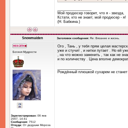
_________________
Мой продюсер говорит, что я - звезда,
Кстати, кто не знает, мой продюсер - я!
(Н. Бабкина.)
Snowmaiden
Заголовок сообщения:
Re: Вязание и жизнь.
Ого , Тань , у тебя прям целая мастерс
уже и стучит , и нитки путает . Но ей 
Богиня Мудрости
, на что можно заменить , так как не з
и по количеству . Цена вполне демократи
_________________
Рождённый плюшкой сухарем не станет (
Зарегистрирован:
06 янв
2007, 14:41
Сообщения:
7512
Откуда:
От дедушки Мороза