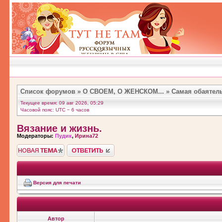
Список форумов
»
О СВОЕМ, О ЖЕНСКОМ...
»
Самая обаятельн
Текущее время: 09 авг 2026, 05:29
Часовой пояс: UTC − 6 часов
Вязание и жизнь.
Модераторы:
Пудик
,
Ирина72
Новая тема">
Ответить
Версия для печати
Автор