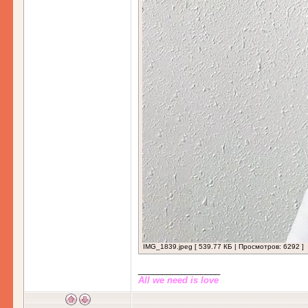
IMG_1839.jpeg [ 539.77 КБ | Просмотров: 6292 ]
_________________
All we need is love