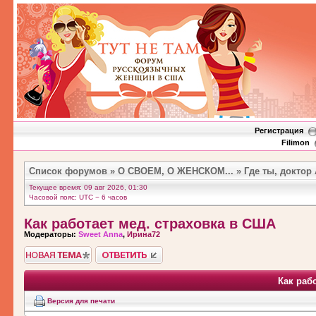
Регистрация
Filimon
Список форумов
»
О СВОЕМ, О ЖЕНСКОМ...
»
Где ты, доктор
Текущее время: 09 авг 2026, 01:30
Часовой пояс: UTC − 6 часов
Как работает мед. страховка в США
Модераторы:
Sweet Anna
,
Ирина72
Новая тема">
Ответить
Как раб
Версия для печати