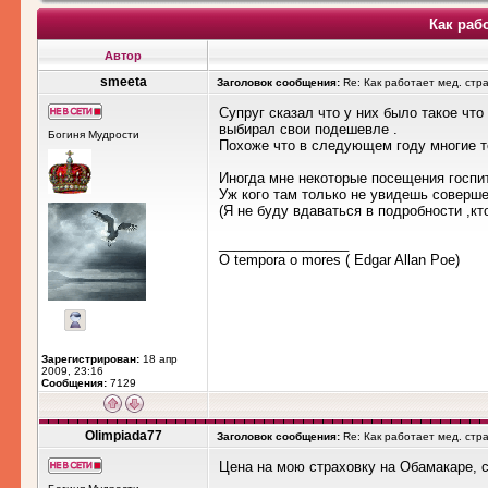
Как раб
Автор
smeeta
Заголовок сообщения:
Re: Как работает мед. стр
Супруг сказал что у них было такое что
выбирал свои подешевле .
Богиня Мудрости
Похоже что в следующем году многие т
Иногда мне некоторые посещения госпи
Уж кого там только не увидешь соверш
(Я не буду вдаваться в подробности ,кт
_________________
O tempora o mores ( Edgar Allan Poe)
Зарегистрирован:
18 апр
2009, 23:16
Сообщения:
7129
Olimpiada77
Заголовок сообщения:
Re: Как работает мед. стр
Цена на мою страховку на Обамакаре, с