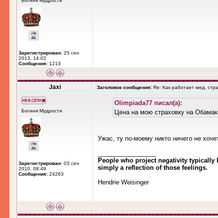
Богиня Мудрости
Зарегистрирован:
25 сен
2013, 14:02
Сообщения:
1213
Jaxi
Заголовок сообщения:
Re: Как работает мед. стр
Olimpiada77 писал(а):
Богиня Мудрости
Цена на мою страховку на Обамака
Ужас, ту по-моему никто ничего не хоче
_________________
People who project negativity typically 
Зарегистрирован:
03 сен
simply a reflection of those feelings.
2010, 08:49
Сообщения:
24263
Hendrie Weisinger