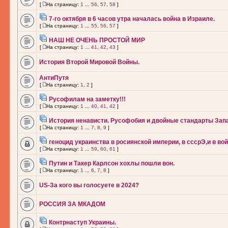
[
На страницу:
1
...
56
,
57
,
58
]
7-го октября в 6 часов утра началась война в Израиле.
[
На страницу:
1
...
55
,
56
,
57
]
НАШ НЕ ОЧЕНЬ ПРОСТОЙ МИР
[
На страницу:
1
...
41
,
42
,
43
]
История Второй Мировой Войны.
АнтиПутя
[
На страницу:
1
,
2
]
Русофилам на заметку!!!
[
На страницу:
1
...
40
,
41
,
42
]
История ненависти. Русофобия и двойные стандарты Зап
[
На страницу:
1
...
7
,
8
,
9
]
геноцид украинства в росиянской империи, в сссрЭ,и в во
[
На страницу:
1
...
59
,
60
,
61
]
Путин и Такер Карлсон хохлы пошли вон.
[
На страницу:
1
...
6
,
7
,
8
]
US-За кого вы голосуете в 2024?
РОССИЯ ЗА МКАДОМ
Контрнаступ Украины.