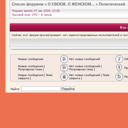
Список форумов
»
О СВОЕМ, О ЖЕНСКОМ...
»
Политический
Текущее время: 07 авг 2026, 10:39
Часовой пояс: UTC − 6 часов
Кто
Сейчас этот форум просматривают: нет зарегистрированных пользователей и гост
Новые сообщения
Нет новых сообщений
Об
Новые сообщения [
Нет новых сообщений [
Пр
Популярная тема ]
Популярная тема ]
Новые сообщения [ Тема
Нет новых сообщений [ Тема
Пе
закрыта ]
закрыта ]
Найти: