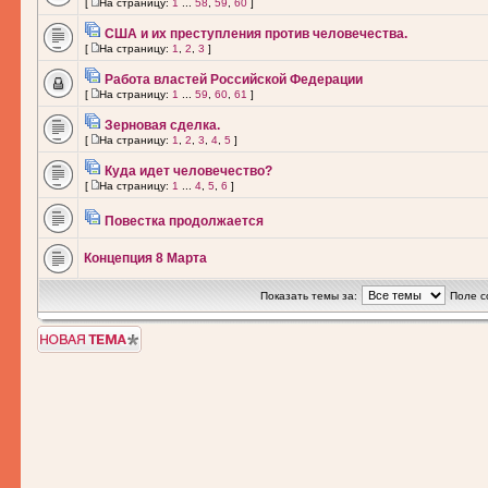
[
На страницу:
1
...
58
,
59
,
60
]
США и их преступления против человечества.
[
На страницу:
1
,
2
,
3
]
Работа властей Российской Федерации
[
На страницу:
1
...
59
,
60
,
61
]
Зерновая сделка.
[
На страницу:
1
,
2
,
3
,
4
,
5
]
Куда идет человечество?
[
На страницу:
1
...
4
,
5
,
6
]
Повестка продолжается
Концепция 8 Марта
Показать темы за:
Поле с
Новая тема