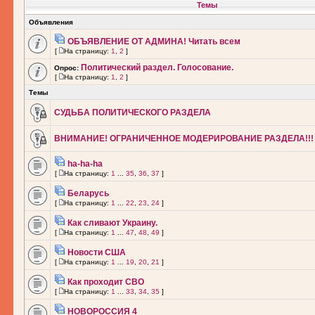
Темы
Объявления
ОБЪЯВЛЕНИЕ ОТ АДМИНА! Читать всем
[
На страницу:
1
,
2
]
Политический раздел. Голосование.
Опрос:
[
На страницу:
1
,
2
]
Темы
СУДЬБА ПОЛИТИЧЕСКОГО РАЗДЕЛА
ВНИМАНИЕ! ОГРАНИЧЕННОЕ МОДЕРИРОВАНИЕ РАЗДЕЛА!!!
ha-ha-ha
[
На страницу:
1
...
35
,
36
,
37
]
Беларусь
[
На страницу:
1
...
22
,
23
,
24
]
Как сливают Украину.
[
На страницу:
1
...
47
,
48
,
49
]
Новости США
[
На страницу:
1
...
19
,
20
,
21
]
Как проходит СВО
[
На страницу:
1
...
33
,
34
,
35
]
НОВОРОССИЯ 4