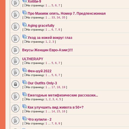
Хобби-9
[
На страницу:
1
...
5
,
6
,
7
]
Про Макияж опять. Номер 7. Предпенсионная
[
На страницу:
1
...
33
,
34
,
35
]
Aging gracefully
[
На страницу:
1
...
6
,
7
,
8
]
Уход за кожей вокруг глаз
[
На страницу:
1
,
2
,
3
]
Вкусы Женщин Евро-Азии:)!!!
ULTHERAPY
[
На страницу:
1
...
5
,
6
,
7
]
Фен-шуй 2022
[
На страницу:
1
...
5
,
6
,
7
]
Our Outfits Only-3
[
На страницу:
1
...
17
,
18
,
19
]
Ежегодные метифизические рассказки...
[
На страницу:
1
,
2
,
3
,
4
,
5
]
Как улучшить вид живота в 50+?
[
На страницу:
1
...
14
,
15
,
16
]
Что купили - 2
[
На страницу:
1
...
7
,
8
,
9
]