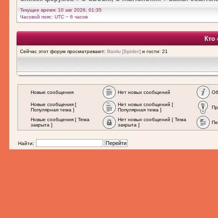
Текущее время: 10 авг 2026, 01:35
Часовой пояс: UTC − 6 часов
Кто
Сейчас этот форум просматривают:
Baidu [Spider]
и гости: 21
Новые сообщения
Нет новых сообщений
Об
Новые сообщения [
Нет новых сообщений [
Пр
Популярная тема ]
Популярная тема ]
Новые сообщения [ Тема
Нет новых сообщений [ Тема
Пе
закрыта ]
закрыта ]
Найти: