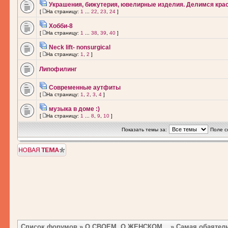
Украшения, бижутерия, ювелирные изделия. Делимся кра
[
На страницу:
1
...
22
,
23
,
24
]
Хобби-8
[
На страницу:
1
...
38
,
39
,
40
]
Neck lift- nonsurgical
[
На страницу:
1
,
2
]
Липофилинг
Современные аутфиты
[
На страницу:
1
,
2
,
3
,
4
]
музыка в доме :)
[
На страницу:
1
...
8
,
9
,
10
]
Показать темы за:
Поле с
Новая тема
Список форумов
»
О СВОЕМ, О ЖЕНСКОМ...
»
Самая обаятельн