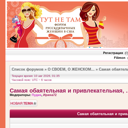
Регистрация
Filimon
Список форумов
»
О СВОЕМ, О ЖЕНСКОМ...
»
Самая обаятельн
Текущее время: 10 авг 2026, 01:35
Часовой пояс: UTC − 6 часов
Самая обаятельная и привлекательная, ..
Модераторы:
Пудик
,
Ирина72
Новая тема
Самая обаятельная и привле