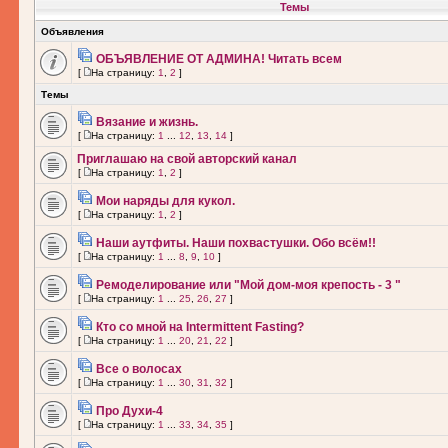
Темы
Объявления
ОБЪЯВЛЕНИЕ ОТ АДМИНА! Читать всем
[
На страницу:
1
,
2
]
Темы
Вязание и жизнь.
[
На страницу:
1
...
12
,
13
,
14
]
Приглашаю на свой авторский канал
[
На страницу:
1
,
2
]
Мои наряды для кукол.
[
На страницу:
1
,
2
]
Наши аутфиты. Наши похвастушки. Обо всём!!
[
На страницу:
1
...
8
,
9
,
10
]
Ремоделирование или "Мой дом-моя крепость - 3 "
[
На страницу:
1
...
25
,
26
,
27
]
Кто со мной на Intermittent Fasting?
[
На страницу:
1
...
20
,
21
,
22
]
Все о волосах
[
На страницу:
1
...
30
,
31
,
32
]
Про Духи-4
[
На страницу:
1
...
33
,
34
,
35
]