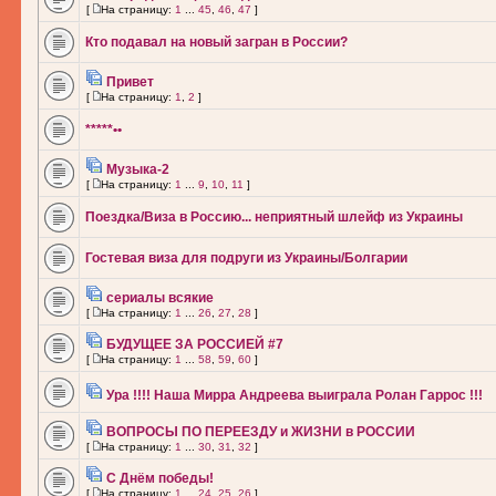
[
На страницу:
1
...
45
,
46
,
47
]
Кто подавал на новый загран в России?
Привет
[
На страницу:
1
,
2
]
*****••
Музыка-2
[
На страницу:
1
...
9
,
10
,
11
]
Поездка/Виза в Россию... неприятный шлейф из Украины
Гостевая виза для подруги из Украины/Болгарии
сериалы всякие
[
На страницу:
1
...
26
,
27
,
28
]
БУДУЩЕЕ ЗА РОССИЕЙ #7
[
На страницу:
1
...
58
,
59
,
60
]
Ура !!!! Наша Мирра Андреева выиграла Ролан Гаррос !!!
ВОПРОСЫ ПО ПЕРЕЕЗДУ и ЖИЗНИ в РОССИИ
[
На страницу:
1
...
30
,
31
,
32
]
С Днём победы!
[
На страницу:
1
...
24
,
25
,
26
]