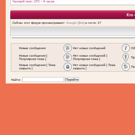
Часовой пояс: UTC − 6 часов
Кто
Сейчас этот форум просматривают:
Google [Bot]
и гости: 27
Новые сообщения
Нет новых сообщений
Об
Новые сообщения [
Нет новых сообщений [
Пр
Популярная тема ]
Популярная тема ]
Новые сообщения [ Тема
Нет новых сообщений [ Тема
Пе
закрыта ]
закрыта ]
Найти: