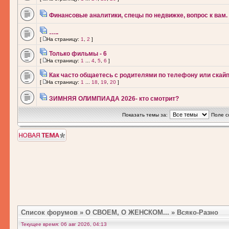
Финансовые аналитики, спецы по недвижке, вопрос к вам.
…..
[
На страницу:
1
,
2
]
Только фильмы - 6
[
На страницу:
1
...
4
,
5
,
6
]
Как часто общаетесь с родителями по телефону или скай
[
На страницу:
1
...
18
,
19
,
20
]
ЗИМНЯЯ ОЛИМПИАДА 2026- кто смотрит?
Показать темы за:
Поле с
Новая тема
Список форумов
»
О СВОЕМ, О ЖЕНСКОМ...
»
Всяко-Разно
Текущее время: 06 авг 2026, 04:13