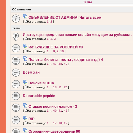
Темы
Объявления
ОБЪЯВЛЕНИЕ ОТ АДМИНА! Читать всем
[
На страницу:
1
,
2
]
Темы
Инструкция продления пенсии онлайн живущим за рубежом .
[
На страницу:
1
,
2
,
3
]
Re: БУДУЩЕЕ ЗА РОССИЕЙ #8
[
На страницу:
1
...
8
,
9
,
10
]
Полеты, билеты , тесты , кредитки и тд )-4
[
На страницу:
1
...
47
,
48
,
49
]
Всем хай
Пенсия в США
[
На страницу:
1
...
10
,
11
,
12
]
Retatrutide peptide
Старые песни о главном - 3
[
На страницу:
1
...
40
,
41
,
42
]
RIP
[
На страницу:
1
...
17
,
18
,
19
]
Огородники-цветоводники 90