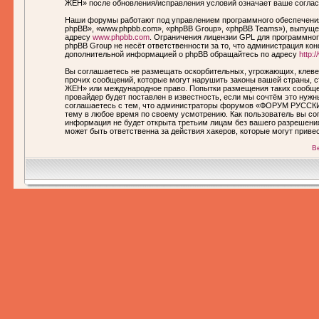
ЖЕН» после обновления/исправления условий означает ваше соглас
Наши форумы работают под управлением программного обеспечения
phpBB», «www.phpbb.com», «phpBB Group», «phpBB Teams»), выпущен
адресу
www.phpbb.com
. Ограничения лицензии GPL для программног
phpBB Group не несёт ответственности за то, что администрация ко
дополнительной информацией о phpBB обращайтесь по адресу
http:
Вы соглашаетесь не размещать оскорбительных, угрожающих, клеве
прочих сообщений, которые могут нарушить законы вашей страны,
ЖЕН» или международное право. Попытки размещения таких сообще
провайдер будет поставлен в известность, если мы сочтём это нуж
соглашаетесь с тем, что администраторы форумов «ФОРУМ РУССКИ
тему в любое время по своему усмотрению. Как пользователь вы сог
информация не будет открыта третьим лицам без вашего разреше
может быть ответственна за действия хакеров, которые могут приве
В