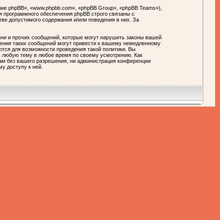
ие phpBB», «www.phpbb.com», «phpBB Group», «phpBB Teams»),
я программного обеспечения phpBB строго связаны с
тве допустимого содержания и/или поведения в них. За
ни и прочих сообщений, которые могут нарушить законы вашей
ния таких сообщений могут привести к вашему немедленному
ются для возможности проведения такой политики. Вы
любую тему в любое время по своему усмотрению. Как
цам без вашего разрешения, ни администрация конференции
у доступу к ней.