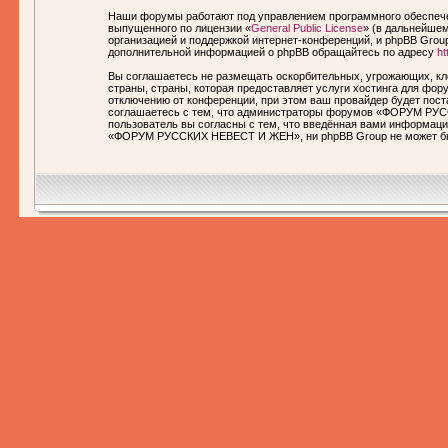
Наши форумы работают под управлением программного обеспечен
выпущенного по лицензии «
General Public License
» (в дальнейшем
организацией и поддержкой интернет-конференций, и phpBB Group
дополнительной информацией о phpBB обращайтесь по адресу
ht
Вы соглашаетесь не размещать оскорбительных, угрожающих, кл
страны, страны, которая предоставляет услуги хостинга для 
отключению от конференции, при этом ваш провайдер будет пост
соглашаетесь с тем, что администраторы форумов «ФОРУМ РУСС
пользователь вы согласны с тем, что введённая вами информаци
«ФОРУМ РУССКИХ НЕВЕСТ И ЖЕН», ни phpBB Group не может быть 