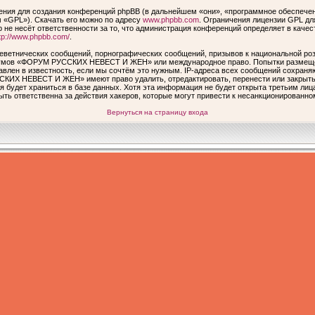
ия для создания конференций phpBB (в дальнейшем «они», «программное обеспечен
 «GPL»). Скачать его можно по адресу
www.phpbb.com
. Ограничения лицензии GPL дл
 не несёт ответственности за то, что администрация конференций определяет в качес
tp://www.phpbb.com/
.
еветнических сообщений, порнографических сообщений, призывов к национальной роз
форумов «ФОРУМ РУССКИХ НЕВЕСТ И ЖЕН» или международное право. Попытки размеще
авлен в известность, если мы сочтём это нужным. IP-адреса всех сообщений сохраня
КИХ НЕВЕСТ И ЖЕН» имеют право удалить, отредактировать, перенести или закрыть 
я будет храниться в базе данных. Хотя эта информация не будет открыта третьим ли
ответственна за действия хакеров, которые могут привести к несанкционированном
Вернуться на страницу входа