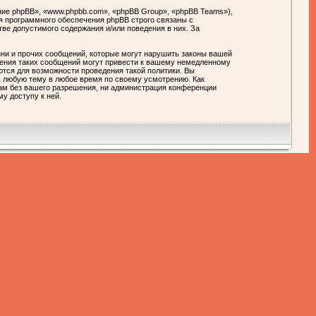
ие phpBB», «www.phpbb.com», «phpBB Group», «phpBB Teams»),
я программного обеспечения phpBB строго связаны с
тве допустимого содержания и/или поведения в них. За
ни и прочих сообщений, которые могут нарушить законы вашей
ния таких сообщений могут привести к вашему немедленному
ются для возможности проведения такой политики. Вы
любую тему в любое время по своему усмотрению. Как
цам без вашего разрешения, ни администрация конференции
у доступу к ней.