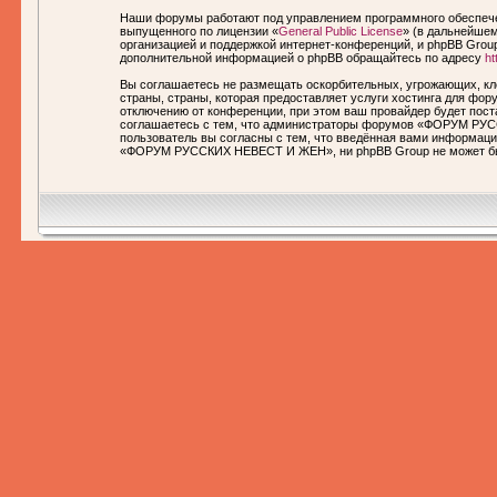
Наши форумы работают под управлением программного обеспечен
выпущенного по лицензии «
General Public License
» (в дальнейшем
организацией и поддержкой интернет-конференций, и phpBB Group
дополнительной информацией о phpBB обращайтесь по адресу
ht
Вы соглашаетесь не размещать оскорбительных, угрожающих, кл
страны, страны, которая предоставляет услуги хостинга для 
отключению от конференции, при этом ваш провайдер будет пост
соглашаетесь с тем, что администраторы форумов «ФОРУМ РУСС
пользователь вы согласны с тем, что введённая вами информаци
«ФОРУМ РУССКИХ НЕВЕСТ И ЖЕН», ни phpBB Group не может быть 