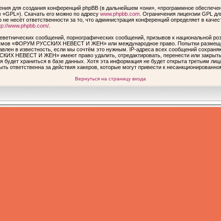
ия для создания конференций phpBB (в дальнейшем «они», «программное обеспечен
 «GPL»). Скачать его можно по адресу
www.phpbb.com
. Ограничения лицензии GPL дл
 не несёт ответственности за то, что администрация конференций определяет в качес
tp://www.phpbb.com/
.
еветнических сообщений, порнографических сообщений, призывов к национальной роз
форумов «ФОРУМ РУССКИХ НЕВЕСТ И ЖЕН» или международное право. Попытки размеще
авлен в известность, если мы сочтём это нужным. IP-адреса всех сообщений сохраня
КИХ НЕВЕСТ И ЖЕН» имеют право удалить, отредактировать, перенести или закрыть 
я будет храниться в базе данных. Хотя эта информация не будет открыта третьим ли
ответственна за действия хакеров, которые могут привести к несанкционированном
Вернуться на страницу входа