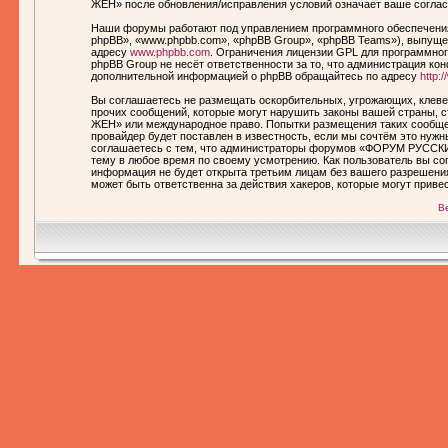
ЖЕН» после обновления/исправления условий означает ваше соглас
Наши форумы работают под управлением программного обеспечения
phpBB», «www.phpbb.com», «phpBB Group», «phpBB Teams»), выпущен
адресу
www.phpbb.com
. Ограничения лицензии GPL для программног
phpBB Group не несёт ответственности за то, что администрация ко
дополнительной информацией о phpBB обращайтесь по адресу
http:
Вы соглашаетесь не размещать оскорбительных, угрожающих, клеве
прочих сообщений, которые могут нарушить законы вашей страны,
ЖЕН» или международное право. Попытки размещения таких сообще
провайдер будет поставлен в известность, если мы сочтём это нуж
соглашаетесь с тем, что администраторы форумов «ФОРУМ РУССКИ
тему в любое время по своему усмотрению. Как пользователь вы сог
информация не будет открыта третьим лицам без вашего разреше
может быть ответственна за действия хакеров, которые могут приве
В