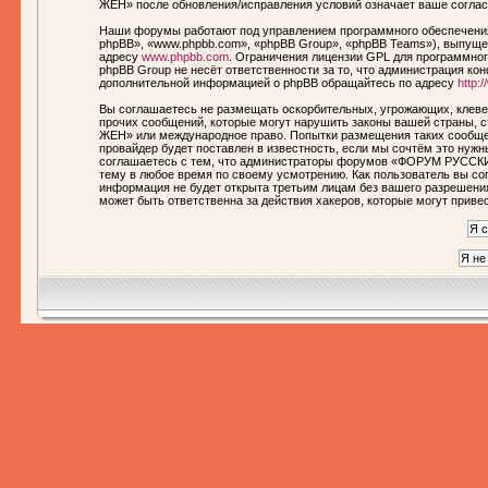
ЖЕН» после обновления/исправления условий означает ваше соглас
Наши форумы работают под управлением программного обеспечения
phpBB», «www.phpbb.com», «phpBB Group», «phpBB Teams»), выпущен
адресу
www.phpbb.com
. Ограничения лицензии GPL для программног
phpBB Group не несёт ответственности за то, что администрация ко
дополнительной информацией о phpBB обращайтесь по адресу
http:
Вы соглашаетесь не размещать оскорбительных, угрожающих, клеве
прочих сообщений, которые могут нарушить законы вашей страны,
ЖЕН» или международное право. Попытки размещения таких сообще
провайдер будет поставлен в известность, если мы сочтём это нуж
соглашаетесь с тем, что администраторы форумов «ФОРУМ РУССКИ
тему в любое время по своему усмотрению. Как пользователь вы сог
информация не будет открыта третьим лицам без вашего разреше
может быть ответственна за действия хакеров, которые могут приве