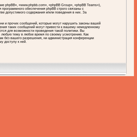
ие phpBB», «www.phpbb.com», «phpBB Group», «phpBB Teams»),
я программного обеспечения phpBB строго связаны с
тве допустимого содержания и/или поведения в них. За
ни и прочих сообщений, которые могут нарушить законы вашей
ния таких сообщений могут привести к вашему немедленному
ются для возможности проведения такой политики. Вы
любую тему в любое время по своему усмотрению. Как
цам без вашего разрешения, ни администрация конференции
у доступу к ней.