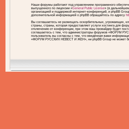
Наши форумы работают под управлением программного обеспечен
выпущенного по лицензии «
General Public License
» (в дальнейшем
организацией и поддержкой интернет-конференций, и phpBB Group
дополнительной информацией о phpBB обращайтесь по адресу
ht
Вы соглашаетесь не размещать оскорбительных, угрожающих, кл
страны, страны, которая предоставляет услуги хостинга для 
отключению от конференции, при этом ваш провайдер будет пост
соглашаетесь с тем, что администраторы форумов «ФОРУМ РУСС
пользователь вы согласны с тем, что введённая вами информаци
«ФОРУМ РУССКИХ НЕВЕСТ И ЖЕН», ни phpBB Group не может быть 