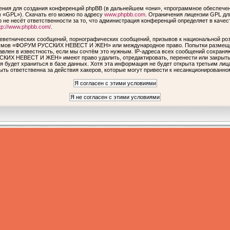
ия для создания конференций phpBB (в дальнейшем «они», «программное обеспечен
 «GPL»). Скачать его можно по адресу
www.phpbb.com
. Ограничения лицензии GPL дл
 не несёт ответственности за то, что администрация конференций определяет в качес
tp://www.phpbb.com/
.
еветнических сообщений, порнографических сообщений, призывов к национальной роз
форумов «ФОРУМ РУССКИХ НЕВЕСТ И ЖЕН» или международное право. Попытки размеще
авлен в известность, если мы сочтём это нужным. IP-адреса всех сообщений сохраня
КИХ НЕВЕСТ И ЖЕН» имеют право удалить, отредактировать, перенести или закрыть 
я будет храниться в базе данных. Хотя эта информация не будет открыта третьим ли
ответственна за действия хакеров, которые могут привести к несанкционированном