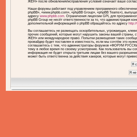
ЖЕН» после обновления/исправления условий означает ваше соглас
Наши форумы работают под управлением программного обеспечения
phpBB», «www.phpbb.com», «phpBB Group», «phpBB Teams»), выпущен
адресу
www.phpbb.com
. Ограничения лицензии GPL для программног
phpBB Group не несёт ответственности за то, что администрация ко
дополнительной информацией о phpBB обращайтесь по адресу
http:
Вы соглашаетесь не размещать оскорбительных, угрожающих, клеве
прочих сообщений, которые могут нарушить законы вашей страны,
ЖЕН» или международное право. Попытки размещения таких сообще
провайдер будет поставлен в известность, если мы сочтём это нуж
соглашаетесь с тем, что администраторы форумов «ФОРУМ РУССКИ
тему в любое время по своему усмотрению. Как пользователь вы сог
информация не будет открыта третьим лицам без вашего разреше
может быть ответственна за действия хакеров, которые могут приве