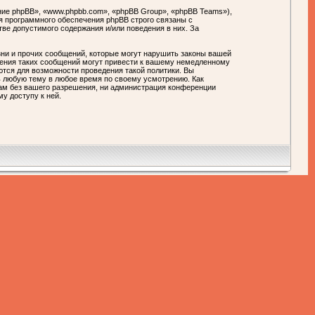
ие phpBB», «www.phpbb.com», «phpBB Group», «phpBB Teams»),
я программного обеспечения phpBB строго связаны с
тве допустимого содержания и/или поведения в них. За
ни и прочих сообщений, которые могут нарушить законы вашей
ния таких сообщений могут привести к вашему немедленному
ются для возможности проведения такой политики. Вы
любую тему в любое время по своему усмотрению. Как
цам без вашего разрешения, ни администрация конференции
у доступу к ней.