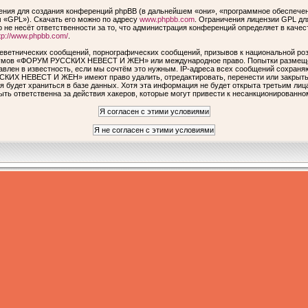
ия для создания конференций phpBB (в дальнейшем «они», «программное обеспечен
 «GPL»). Скачать его можно по адресу
www.phpbb.com
. Ограничения лицензии GPL дл
 не несёт ответственности за то, что администрация конференций определяет в качес
tp://www.phpbb.com/
.
еветнических сообщений, порнографических сообщений, призывов к национальной роз
форумов «ФОРУМ РУССКИХ НЕВЕСТ И ЖЕН» или международное право. Попытки размеще
авлен в известность, если мы сочтём это нужным. IP-адреса всех сообщений сохраня
КИХ НЕВЕСТ И ЖЕН» имеют право удалить, отредактировать, перенести или закрыть 
я будет храниться в базе данных. Хотя эта информация не будет открыта третьим ли
ответственна за действия хакеров, которые могут привести к несанкционированном