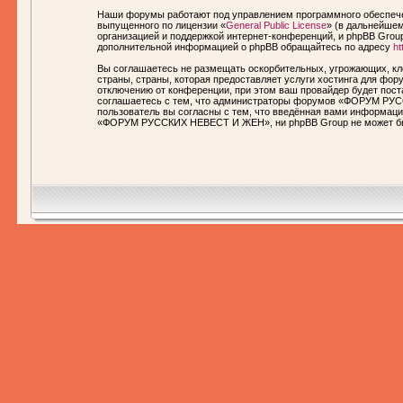
Наши форумы работают под управлением программного обеспечен
выпущенного по лицензии «
General Public License
» (в дальнейшем
организацией и поддержкой интернет-конференций, и phpBB Group
дополнительной информацией о phpBB обращайтесь по адресу
ht
Вы соглашаетесь не размещать оскорбительных, угрожающих, кл
страны, страны, которая предоставляет услуги хостинга для 
отключению от конференции, при этом ваш провайдер будет пост
соглашаетесь с тем, что администраторы форумов «ФОРУМ РУСС
пользователь вы согласны с тем, что введённая вами информаци
«ФОРУМ РУССКИХ НЕВЕСТ И ЖЕН», ни phpBB Group не может быть 