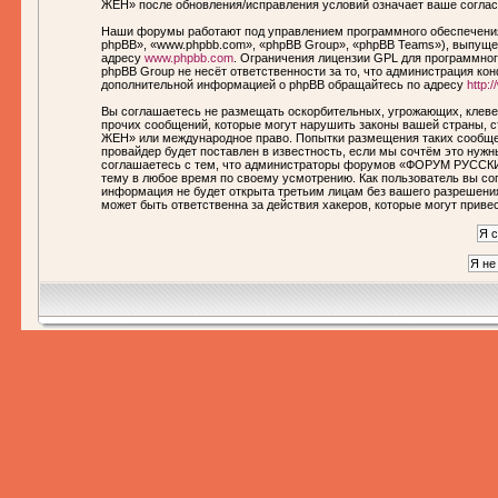
ЖЕН» после обновления/исправления условий означает ваше соглас
Наши форумы работают под управлением программного обеспечения
phpBB», «www.phpbb.com», «phpBB Group», «phpBB Teams»), выпущен
адресу
www.phpbb.com
. Ограничения лицензии GPL для программног
phpBB Group не несёт ответственности за то, что администрация ко
дополнительной информацией о phpBB обращайтесь по адресу
http:
Вы соглашаетесь не размещать оскорбительных, угрожающих, клеве
прочих сообщений, которые могут нарушить законы вашей страны,
ЖЕН» или международное право. Попытки размещения таких сообще
провайдер будет поставлен в известность, если мы сочтём это нуж
соглашаетесь с тем, что администраторы форумов «ФОРУМ РУССКИ
тему в любое время по своему усмотрению. Как пользователь вы сог
информация не будет открыта третьим лицам без вашего разреше
может быть ответственна за действия хакеров, которые могут приве