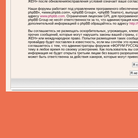
ЖЕН» после обновления/исправления условий означает ваше соглас
Наши форумы работают под управлением программного обеспечения
phpBB», «www.phpbb.com», «phpBB Group», «phpBB Teams»), выпущен
адресу
www.phpbb.com
. Ограничения лицензии GPL для программног
phpBB Group не несёт ответственности за то, что администрация ко
дополнительной информацией о phpBB обращайтесь по адресу
http:
Вы соглашаетесь не размещать оскорбительных, угрожающих, клеве
прочих сообщений, которые могут нарушить законы вашей страны,
ЖЕН» или международное право. Попытки размещения таких сообще
провайдер будет поставлен в известность, если мы сочтём это нуж
соглашаетесь с тем, что администраторы форумов «ФОРУМ РУССКИ
тему в любое время по своему усмотрению. Как пользователь вы сог
информация не будет открыта третьим лицам без вашего разреше
может быть ответственна за действия хакеров, которые могут приве