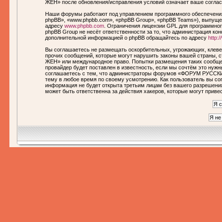
ЖЕН» после обновления/исправления условий означает ваше соглас
Наши форумы работают под управлением программного обеспечения
phpBB», «www.phpbb.com», «phpBB Group», «phpBB Teams»), выпущен
адресу
www.phpbb.com
. Ограничения лицензии GPL для программног
phpBB Group не несёт ответственности за то, что администрация ко
дополнительной информацией о phpBB обращайтесь по адресу
http:
Вы соглашаетесь не размещать оскорбительных, угрожающих, клеве
прочих сообщений, которые могут нарушить законы вашей страны,
ЖЕН» или международное право. Попытки размещения таких сообще
провайдер будет поставлен в известность, если мы сочтём это нуж
соглашаетесь с тем, что администраторы форумов «ФОРУМ РУССКИ
тему в любое время по своему усмотрению. Как пользователь вы сог
информация не будет открыта третьим лицам без вашего разреше
может быть ответственна за действия хакеров, которые могут приве