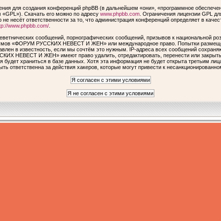
ия для создания конференций phpBB (в дальнейшем «они», «программное обеспечен
 «GPL»). Скачать его можно по адресу
www.phpbb.com
. Ограничения лицензии GPL дл
 не несёт ответственности за то, что администрация конференций определяет в качес
tp://www.phpbb.com/
.
еветнических сообщений, порнографических сообщений, призывов к национальной роз
форумов «ФОРУМ РУССКИХ НЕВЕСТ И ЖЕН» или международное право. Попытки размеще
авлен в известность, если мы сочтём это нужным. IP-адреса всех сообщений сохраня
КИХ НЕВЕСТ И ЖЕН» имеют право удалить, отредактировать, перенести или закрыть 
я будет храниться в базе данных. Хотя эта информация не будет открыта третьим ли
ответственна за действия хакеров, которые могут привести к несанкционированном