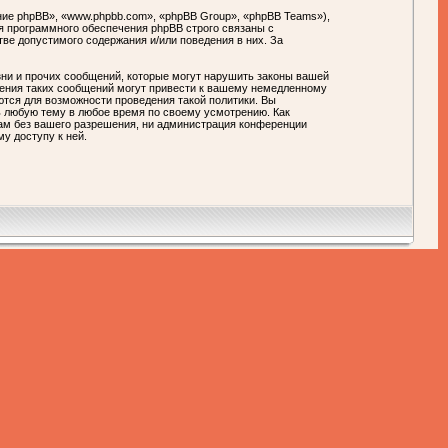
ие phpBB», «www.phpbb.com», «phpBB Group», «phpBB Teams»),
я программного обеспечения phpBB строго связаны с
тве допустимого содержания и/или поведения в них. За
ни и прочих сообщений, которые могут нарушить законы вашей
ния таких сообщений могут привести к вашему немедленному
ются для возможности проведения такой политики. Вы
любую тему в любое время по своему усмотрению. Как
цам без вашего разрешения, ни администрация конференции
у доступу к ней.