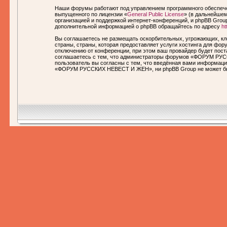
Наши форумы работают под управлением программного обеспечен
выпущенного по лицензии «
General Public License
» (в дальнейшем
организацией и поддержкой интернет-конференций, и phpBB Group
дополнительной информацией о phpBB обращайтесь по адресу
ht
Вы соглашаетесь не размещать оскорбительных, угрожающих, кл
страны, страны, которая предоставляет услуги хостинга для 
отключению от конференции, при этом ваш провайдер будет пост
соглашаетесь с тем, что администраторы форумов «ФОРУМ РУСС
пользователь вы согласны с тем, что введённая вами информаци
«ФОРУМ РУССКИХ НЕВЕСТ И ЖЕН», ни phpBB Group не может быть 