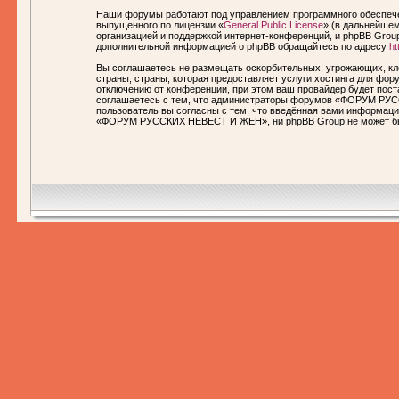
Наши форумы работают под управлением программного обеспечен
выпущенного по лицензии «
General Public License
» (в дальнейшем
организацией и поддержкой интернет-конференций, и phpBB Group
дополнительной информацией о phpBB обращайтесь по адресу
ht
Вы соглашаетесь не размещать оскорбительных, угрожающих, кл
страны, страны, которая предоставляет услуги хостинга для 
отключению от конференции, при этом ваш провайдер будет пост
соглашаетесь с тем, что администраторы форумов «ФОРУМ РУСС
пользователь вы согласны с тем, что введённая вами информаци
«ФОРУМ РУССКИХ НЕВЕСТ И ЖЕН», ни phpBB Group не может быть 