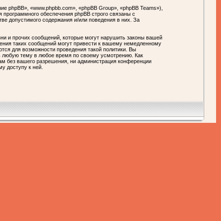
ие phpBB», «www.phpbb.com», «phpBB Group», «phpBB Teams»),
я программного обеспечения phpBB строго связаны с
тве допустимого содержания и/или поведения в них. За
ни и прочих сообщений, которые могут нарушить законы вашей
ния таких сообщений могут привести к вашему немедленному
ются для возможности проведения такой политики. Вы
любую тему в любое время по своему усмотрению. Как
цам без вашего разрешения, ни администрация конференции
у доступу к ней.