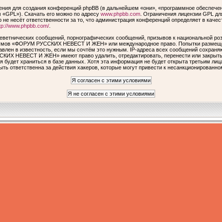
ия для создания конференций phpBB (в дальнейшем «они», «программное обеспечен
 «GPL»). Скачать его можно по адресу
www.phpbb.com
. Ограничения лицензии GPL дл
 не несёт ответственности за то, что администрация конференций определяет в качес
tp://www.phpbb.com/
.
еветнических сообщений, порнографических сообщений, призывов к национальной роз
форумов «ФОРУМ РУССКИХ НЕВЕСТ И ЖЕН» или международное право. Попытки размеще
авлен в известность, если мы сочтём это нужным. IP-адреса всех сообщений сохраня
КИХ НЕВЕСТ И ЖЕН» имеют право удалить, отредактировать, перенести или закрыть 
я будет храниться в базе данных. Хотя эта информация не будет открыта третьим ли
ответственна за действия хакеров, которые могут привести к несанкционированном