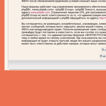
ЖЕН» после обновления/исправления условий означает ваше соглас
Наши форумы работают под управлением программного обеспечения
phpBB», «www.phpbb.com», «phpBB Group», «phpBB Teams»), выпущен
адресу
www.phpbb.com
. Ограничения лицензии GPL для программног
phpBB Group не несёт ответственности за то, что администрация ко
дополнительной информацией о phpBB обращайтесь по адресу
http:
Вы соглашаетесь не размещать оскорбительных, угрожающих, клеве
прочих сообщений, которые могут нарушить законы вашей страны,
ЖЕН» или международное право. Попытки размещения таких сообще
провайдер будет поставлен в известность, если мы сочтём это нуж
соглашаетесь с тем, что администраторы форумов «ФОРУМ РУССКИ
тему в любое время по своему усмотрению. Как пользователь вы сог
информация не будет открыта третьим лицам без вашего разреше
может быть ответственна за действия хакеров, которые могут приве