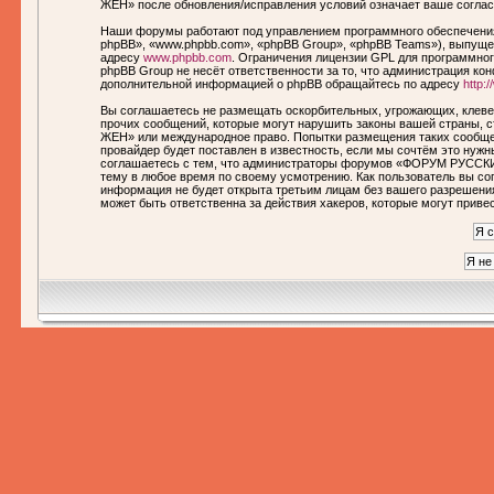
ЖЕН» после обновления/исправления условий означает ваше соглас
Наши форумы работают под управлением программного обеспечения
phpBB», «www.phpbb.com», «phpBB Group», «phpBB Teams»), выпущен
адресу
www.phpbb.com
. Ограничения лицензии GPL для программног
phpBB Group не несёт ответственности за то, что администрация ко
дополнительной информацией о phpBB обращайтесь по адресу
http:
Вы соглашаетесь не размещать оскорбительных, угрожающих, клеве
прочих сообщений, которые могут нарушить законы вашей страны,
ЖЕН» или международное право. Попытки размещения таких сообще
провайдер будет поставлен в известность, если мы сочтём это нуж
соглашаетесь с тем, что администраторы форумов «ФОРУМ РУССКИ
тему в любое время по своему усмотрению. Как пользователь вы сог
информация не будет открыта третьим лицам без вашего разреше
может быть ответственна за действия хакеров, которые могут приве