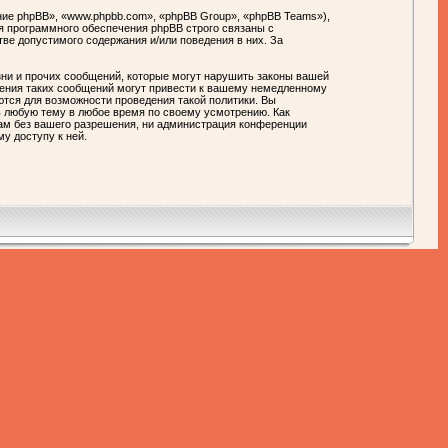
ие phpBB», «www.phpbb.com», «phpBB Group», «phpBB Teams»),
я программного обеспечения phpBB строго связаны с
тве допустимого содержания и/или поведения в них. За
ни и прочих сообщений, которые могут нарушить законы вашей
ния таких сообщений могут привести к вашему немедленному
ются для возможности проведения такой политики. Вы
любую тему в любое время по своему усмотрению. Как
цам без вашего разрешения, ни администрация конференции
у доступу к ней.