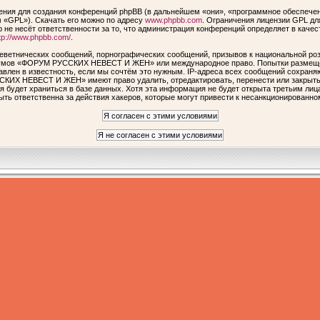
ия для создания конференций phpBB (в дальнейшем «они», «программное обеспечен
 «GPL»). Скачать его можно по адресу
www.phpbb.com
. Ограничения лицензии GPL дл
 не несёт ответственности за то, что администрация конференций определяет в качес
tp://www.phpbb.com/
.
еветнических сообщений, порнографических сообщений, призывов к национальной роз
форумов «ФОРУМ РУССКИХ НЕВЕСТ И ЖЕН» или международное право. Попытки размеще
авлен в известность, если мы сочтём это нужным. IP-адреса всех сообщений сохраня
КИХ НЕВЕСТ И ЖЕН» имеют право удалить, отредактировать, перенести или закрыть 
я будет храниться в базе данных. Хотя эта информация не будет открыта третьим ли
ответственна за действия хакеров, которые могут привести к несанкционированном