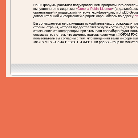
Наши форумы работают под управлением программного обеспечен
выпущенного по лицензии «
General Public License
» (в дальнейшем
организацией и поддержкой интернет-конференций, и phpBB Group
дополнительной информацией о phpBB обращайтесь по адресу
ht
Вы соглашаетесь не размещать оскорбительных, угрожающих, кл
страны, страны, которая предоставляет услуги хостинга для 
отключению от конференции, при этом ваш провайдер будет пост
соглашаетесь с тем, что администраторы форумов «ФОРУМ РУСС
пользователь вы согласны с тем, что введённая вами информаци
«ФОРУМ РУССКИХ НЕВЕСТ И ЖЕН», ни phpBB Group не может быть 