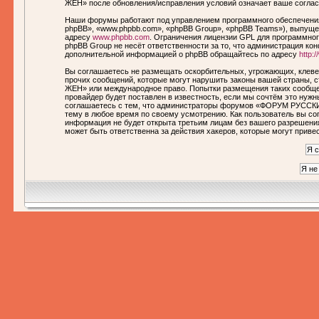
ЖЕН» после обновления/исправления условий означает ваше соглас
Наши форумы работают под управлением программного обеспечения
phpBB», «www.phpbb.com», «phpBB Group», «phpBB Teams»), выпущен
адресу
www.phpbb.com
. Ограничения лицензии GPL для программног
phpBB Group не несёт ответственности за то, что администрация ко
дополнительной информацией о phpBB обращайтесь по адресу
http:
Вы соглашаетесь не размещать оскорбительных, угрожающих, клеве
прочих сообщений, которые могут нарушить законы вашей страны,
ЖЕН» или международное право. Попытки размещения таких сообще
провайдер будет поставлен в известность, если мы сочтём это нуж
соглашаетесь с тем, что администраторы форумов «ФОРУМ РУССКИ
тему в любое время по своему усмотрению. Как пользователь вы сог
информация не будет открыта третьим лицам без вашего разреше
может быть ответственна за действия хакеров, которые могут приве