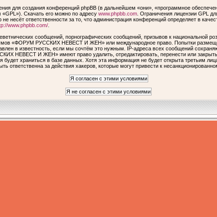
ия для создания конференций phpBB (в дальнейшем «они», «программное обеспечен
 «GPL»). Скачать его можно по адресу
www.phpbb.com
. Ограничения лицензии GPL дл
 не несёт ответственности за то, что администрация конференций определяет в качес
tp://www.phpbb.com/
.
еветнических сообщений, порнографических сообщений, призывов к национальной роз
форумов «ФОРУМ РУССКИХ НЕВЕСТ И ЖЕН» или международное право. Попытки размеще
авлен в известность, если мы сочтём это нужным. IP-адреса всех сообщений сохраня
КИХ НЕВЕСТ И ЖЕН» имеют право удалить, отредактировать, перенести или закрыть 
я будет храниться в базе данных. Хотя эта информация не будет открыта третьим ли
ответственна за действия хакеров, которые могут привести к несанкционированном