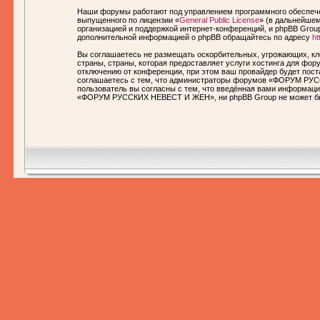
Наши форумы работают под управлением программного обеспечен
выпущенного по лицензии «
General Public License
» (в дальнейшем
организацией и поддержкой интернет-конференций, и phpBB Group
дополнительной информацией о phpBB обращайтесь по адресу
ht
Вы соглашаетесь не размещать оскорбительных, угрожающих, кл
страны, страны, которая предоставляет услуги хостинга для 
отключению от конференции, при этом ваш провайдер будет пост
соглашаетесь с тем, что администраторы форумов «ФОРУМ РУСС
пользователь вы согласны с тем, что введённая вами информаци
«ФОРУМ РУССКИХ НЕВЕСТ И ЖЕН», ни phpBB Group не может быть 