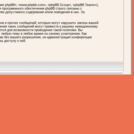
ие phpBB», «www.phpbb.com», «phpBB Group», «phpBB Teams»),
я программного обеспечения phpBB строго связаны с
тве допустимого содержания и/или поведения в них. За
ни и прочих сообщений, которые могут нарушить законы вашей
ния таких сообщений могут привести к вашему немедленному
ются для возможности проведения такой политики. Вы
любую тему в любое время по своему усмотрению. Как
цам без вашего разрешения, ни администрация конференции
у доступу к ней.