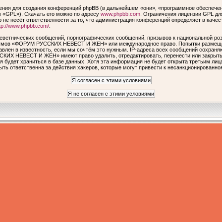
ия для создания конференций phpBB (в дальнейшем «они», «программное обеспечен
 «GPL»). Скачать его можно по адресу
www.phpbb.com
. Ограничения лицензии GPL дл
 не несёт ответственности за то, что администрация конференций определяет в качес
tp://www.phpbb.com/
.
еветнических сообщений, порнографических сообщений, призывов к национальной роз
форумов «ФОРУМ РУССКИХ НЕВЕСТ И ЖЕН» или международное право. Попытки размеще
авлен в известность, если мы сочтём это нужным. IP-адреса всех сообщений сохраня
КИХ НЕВЕСТ И ЖЕН» имеют право удалить, отредактировать, перенести или закрыть 
я будет храниться в базе данных. Хотя эта информация не будет открыта третьим ли
ответственна за действия хакеров, которые могут привести к несанкционированном