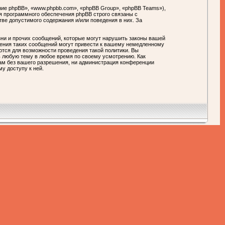
ие phpBB», «www.phpbb.com», «phpBB Group», «phpBB Teams»),
я программного обеспечения phpBB строго связаны с
тве допустимого содержания и/или поведения в них. За
ни и прочих сообщений, которые могут нарушить законы вашей
ния таких сообщений могут привести к вашему немедленному
ются для возможности проведения такой политики. Вы
любую тему в любое время по своему усмотрению. Как
цам без вашего разрешения, ни администрация конференции
у доступу к ней.