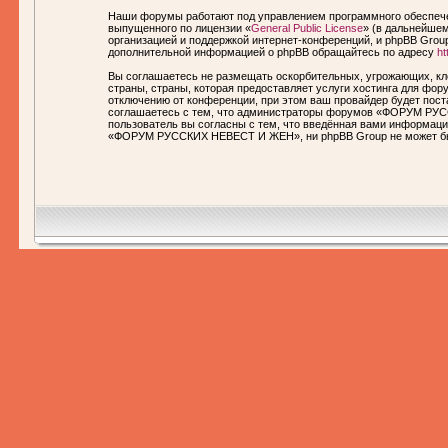
Наши форумы работают под управлением программного обеспечен
выпущенного по лицензии «
General Public License
» (в дальнейшем
организацией и поддержкой интернет-конференций, и phpBB Group
дополнительной информацией о phpBB обращайтесь по адресу
ht
Вы соглашаетесь не размещать оскорбительных, угрожающих, кл
страны, страны, которая предоставляет услуги хостинга для 
отключению от конференции, при этом ваш провайдер будет пост
соглашаетесь с тем, что администраторы форумов «ФОРУМ РУСС
пользователь вы согласны с тем, что введённая вами информаци
«ФОРУМ РУССКИХ НЕВЕСТ И ЖЕН», ни phpBB Group не может быть 