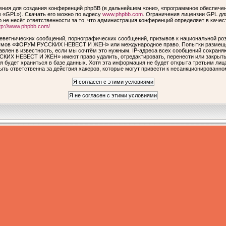
ия для создания конференций phpBB (в дальнейшем «они», «программное обеспечен
 «GPL»). Скачать его можно по адресу
www.phpbb.com
. Ограничения лицензии GPL дл
 не несёт ответственности за то, что администрация конференций определяет в качес
tp://www.phpbb.com/
.
еветнических сообщений, порнографических сообщений, призывов к национальной роз
форумов «ФОРУМ РУССКИХ НЕВЕСТ И ЖЕН» или международное право. Попытки размеще
авлен в известность, если мы сочтём это нужным. IP-адреса всех сообщений сохраня
КИХ НЕВЕСТ И ЖЕН» имеют право удалить, отредактировать, перенести или закрыть 
я будет храниться в базе данных. Хотя эта информация не будет открыта третьим ли
ответственна за действия хакеров, которые могут привести к несанкционированном