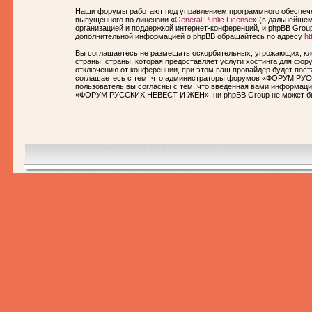
Наши форумы работают под управлением программного обеспечен
выпущенного по лицензии «
General Public License
» (в дальнейшем
организацией и поддержкой интернет-конференций, и phpBB Group
дополнительной информацией о phpBB обращайтесь по адресу
ht
Вы соглашаетесь не размещать оскорбительных, угрожающих, кл
страны, страны, которая предоставляет услуги хостинга для 
отключению от конференции, при этом ваш провайдер будет пост
соглашаетесь с тем, что администраторы форумов «ФОРУМ РУСС
пользователь вы согласны с тем, что введённая вами информаци
«ФОРУМ РУССКИХ НЕВЕСТ И ЖЕН», ни phpBB Group не может быть 