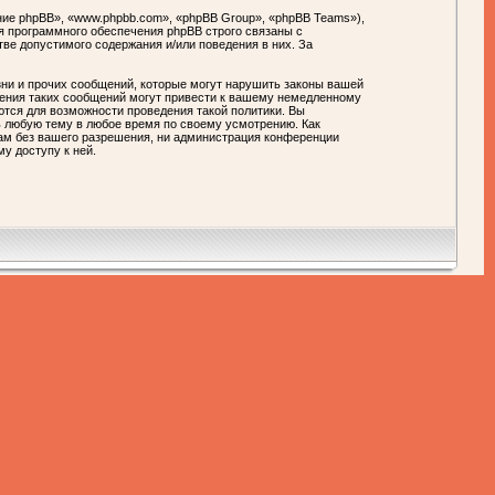
ие phpBB», «www.phpbb.com», «phpBB Group», «phpBB Teams»),
я программного обеспечения phpBB строго связаны с
тве допустимого содержания и/или поведения в них. За
ни и прочих сообщений, которые могут нарушить законы вашей
ния таких сообщений могут привести к вашему немедленному
ются для возможности проведения такой политики. Вы
любую тему в любое время по своему усмотрению. Как
цам без вашего разрешения, ни администрация конференции
у доступу к ней.