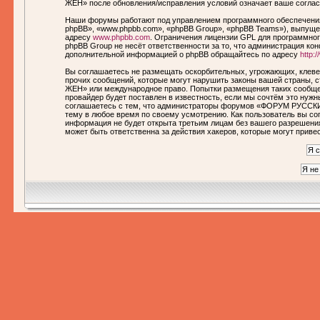
ЖЕН» после обновления/исправления условий означает ваше соглас
Наши форумы работают под управлением программного обеспечения
phpBB», «www.phpbb.com», «phpBB Group», «phpBB Teams»), выпущен
адресу
www.phpbb.com
. Ограничения лицензии GPL для программног
phpBB Group не несёт ответственности за то, что администрация ко
дополнительной информацией о phpBB обращайтесь по адресу
http:
Вы соглашаетесь не размещать оскорбительных, угрожающих, клеве
прочих сообщений, которые могут нарушить законы вашей страны,
ЖЕН» или международное право. Попытки размещения таких сообще
провайдер будет поставлен в известность, если мы сочтём это нуж
соглашаетесь с тем, что администраторы форумов «ФОРУМ РУССКИ
тему в любое время по своему усмотрению. Как пользователь вы сог
информация не будет открыта третьим лицам без вашего разреше
может быть ответственна за действия хакеров, которые могут приве