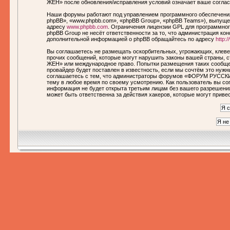
ЖЕН» после обновления/исправления условий означает ваше соглас
Наши форумы работают под управлением программного обеспечения
phpBB», «www.phpbb.com», «phpBB Group», «phpBB Teams»), выпущен
адресу
www.phpbb.com
. Ограничения лицензии GPL для программног
phpBB Group не несёт ответственности за то, что администрация ко
дополнительной информацией о phpBB обращайтесь по адресу
http:
Вы соглашаетесь не размещать оскорбительных, угрожающих, клеве
прочих сообщений, которые могут нарушить законы вашей страны,
ЖЕН» или международное право. Попытки размещения таких сообще
провайдер будет поставлен в известность, если мы сочтём это нуж
соглашаетесь с тем, что администраторы форумов «ФОРУМ РУССКИ
тему в любое время по своему усмотрению. Как пользователь вы сог
информация не будет открыта третьим лицам без вашего разреше
может быть ответственна за действия хакеров, которые могут приве