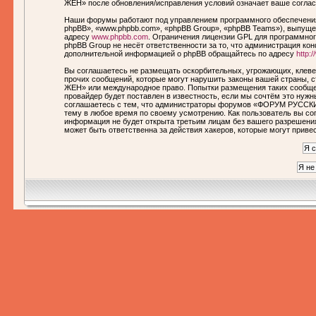
ЖЕН» после обновления/исправления условий означает ваше соглас
Наши форумы работают под управлением программного обеспечения
phpBB», «www.phpbb.com», «phpBB Group», «phpBB Teams»), выпущен
адресу
www.phpbb.com
. Ограничения лицензии GPL для программног
phpBB Group не несёт ответственности за то, что администрация ко
дополнительной информацией о phpBB обращайтесь по адресу
http:
Вы соглашаетесь не размещать оскорбительных, угрожающих, клеве
прочих сообщений, которые могут нарушить законы вашей страны,
ЖЕН» или международное право. Попытки размещения таких сообще
провайдер будет поставлен в известность, если мы сочтём это нуж
соглашаетесь с тем, что администраторы форумов «ФОРУМ РУССКИ
тему в любое время по своему усмотрению. Как пользователь вы сог
информация не будет открыта третьим лицам без вашего разреше
может быть ответственна за действия хакеров, которые могут приве