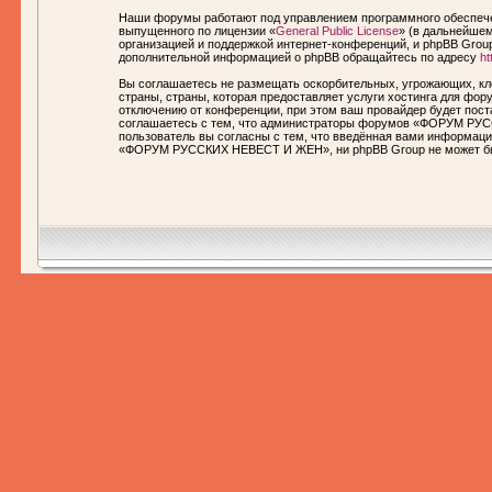
Наши форумы работают под управлением программного обеспечен
выпущенного по лицензии «
General Public License
» (в дальнейшем
организацией и поддержкой интернет-конференций, и phpBB Group
дополнительной информацией о phpBB обращайтесь по адресу
ht
Вы соглашаетесь не размещать оскорбительных, угрожающих, кл
страны, страны, которая предоставляет услуги хостинга для 
отключению от конференции, при этом ваш провайдер будет пост
соглашаетесь с тем, что администраторы форумов «ФОРУМ РУСС
пользователь вы согласны с тем, что введённая вами информаци
«ФОРУМ РУССКИХ НЕВЕСТ И ЖЕН», ни phpBB Group не может быть 