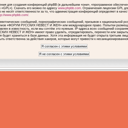
ия для создания конференций phpBB (в дальнейшем «они», «программное обеспечен
 «GPL»). Скачать его можно по адресу
www.phpbb.com
. Ограничения лицензии GPL дл
 не несёт ответственности за то, что администрация конференций определяет в качес
tp://www.phpbb.com/
.
еветнических сообщений, порнографических сообщений, призывов к национальной роз
форумов «ФОРУМ РУССКИХ НЕВЕСТ И ЖЕН» или международное право. Попытки размеще
авлен в известность, если мы сочтём это нужным. IP-адреса всех сообщений сохраня
КИХ НЕВЕСТ И ЖЕН» имеют право удалить, отредактировать, перенести или закрыть 
я будет храниться в базе данных. Хотя эта информация не будет открыта третьим ли
ответственна за действия хакеров, которые могут привести к несанкционированном