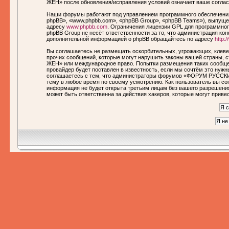
ЖЕН» после обновления/исправления условий означает ваше соглас
Наши форумы работают под управлением программного обеспечения
phpBB», «www.phpbb.com», «phpBB Group», «phpBB Teams»), выпущен
адресу
www.phpbb.com
. Ограничения лицензии GPL для программног
phpBB Group не несёт ответственности за то, что администрация ко
дополнительной информацией о phpBB обращайтесь по адресу
http:
Вы соглашаетесь не размещать оскорбительных, угрожающих, клеве
прочих сообщений, которые могут нарушить законы вашей страны,
ЖЕН» или международное право. Попытки размещения таких сообще
провайдер будет поставлен в известность, если мы сочтём это нуж
соглашаетесь с тем, что администраторы форумов «ФОРУМ РУССКИ
тему в любое время по своему усмотрению. Как пользователь вы сог
информация не будет открыта третьим лицам без вашего разреше
может быть ответственна за действия хакеров, которые могут приве