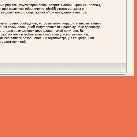
ие phpBB», «www.phpbb.com», «phpBB Group», «phpBB Teams»),
я программного обеспечения phpBB строго связаны с
тве допустимого содержания и/или поведения в них. За
ни и прочих сообщений, которые могут нарушить законы вашей
ния таких сообщений могут привести к вашему немедленному
ются для возможности проведения такой политики. Вы
любую тему в любое время по своему усмотрению. Как
цам без вашего разрешения, ни администрация конференции
у доступу к ней.