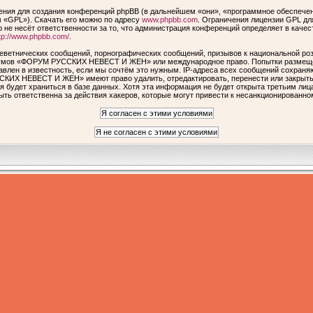
ия для создания конференций phpBB (в дальнейшем «они», «программное обеспечен
 «GPL»). Скачать его можно по адресу
www.phpbb.com
. Ограничения лицензии GPL дл
 не несёт ответственности за то, что администрация конференций определяет в качес
tp://www.phpbb.com/
.
еветнических сообщений, порнографических сообщений, призывов к национальной роз
форумов «ФОРУМ РУССКИХ НЕВЕСТ И ЖЕН» или международное право. Попытки размеще
авлен в известность, если мы сочтём это нужным. IP-адреса всех сообщений сохраня
КИХ НЕВЕСТ И ЖЕН» имеют право удалить, отредактировать, перенести или закрыть 
я будет храниться в базе данных. Хотя эта информация не будет открыта третьим ли
ответственна за действия хакеров, которые могут привести к несанкционированном