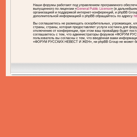
Наши форумы работают под управлением программного обеспечен
выпущенного по лицензии «
General Public License
» (в дальнейшем
организацией и поддержкой интернет-конференций, и phpBB Group
дополнительной информацией о phpBB обращайтесь по адресу
ht
Вы соглашаетесь не размещать оскорбительных, угрожающих, кл
страны, страны, которая предоставляет услуги хостинга для 
отключению от конференции, при этом ваш провайдер будет пост
соглашаетесь с тем, что администраторы форумов «ФОРУМ РУСС
пользователь вы согласны с тем, что введённая вами информаци
«ФОРУМ РУССКИХ НЕВЕСТ И ЖЕН», ни phpBB Group не может быть 