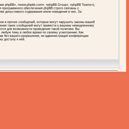
ие phpBB», «www.phpbb.com», «phpBB Group», «phpBB Teams»),
я программного обеспечения phpBB строго связаны с
тве допустимого содержания и/или поведения в них. За
ни и прочих сообщений, которые могут нарушить законы вашей
ния таких сообщений могут привести к вашему немедленному
ются для возможности проведения такой политики. Вы
любую тему в любое время по своему усмотрению. Как
цам без вашего разрешения, ни администрация конференции
у доступу к ней.