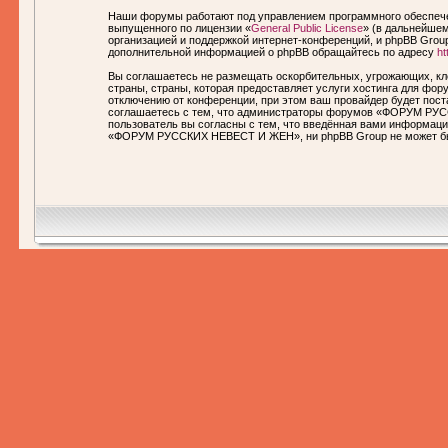
Наши форумы работают под управлением программного обеспечен
выпущенного по лицензии «
General Public License
» (в дальнейшем
организацией и поддержкой интернет-конференций, и phpBB Group
дополнительной информацией о phpBB обращайтесь по адресу
ht
Вы соглашаетесь не размещать оскорбительных, угрожающих, кл
страны, страны, которая предоставляет услуги хостинга для 
отключению от конференции, при этом ваш провайдер будет пост
соглашаетесь с тем, что администраторы форумов «ФОРУМ РУСС
пользователь вы согласны с тем, что введённая вами информаци
«ФОРУМ РУССКИХ НЕВЕСТ И ЖЕН», ни phpBB Group не может быть 