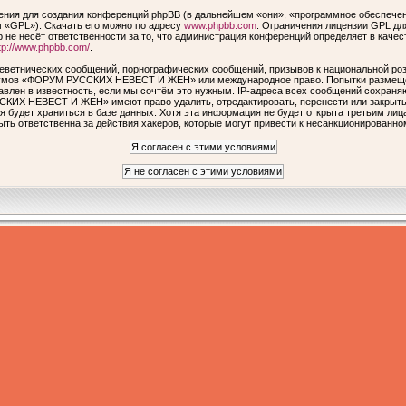
ия для создания конференций phpBB (в дальнейшем «они», «программное обеспечен
 «GPL»). Скачать его можно по адресу
www.phpbb.com
. Ограничения лицензии GPL дл
 не несёт ответственности за то, что администрация конференций определяет в качес
tp://www.phpbb.com/
.
еветнических сообщений, порнографических сообщений, призывов к национальной роз
форумов «ФОРУМ РУССКИХ НЕВЕСТ И ЖЕН» или международное право. Попытки размеще
авлен в известность, если мы сочтём это нужным. IP-адреса всех сообщений сохраня
КИХ НЕВЕСТ И ЖЕН» имеют право удалить, отредактировать, перенести или закрыть 
я будет храниться в базе данных. Хотя эта информация не будет открыта третьим ли
ответственна за действия хакеров, которые могут привести к несанкционированном