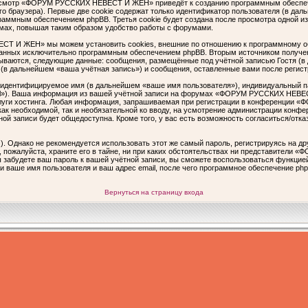
осмотр «ФОРУМ РУССКИХ НЕВЕСТ И ЖЕН» приведёт к созданию программным обеспече
 браузера). Первые две cookie содержат только идентификатор пользователя (в даль
ограммным обеспечением phpBB. Третья cookie будет создана после просмотра одно
мах, повышая таким образом удобство работы с форумами.
 И ЖЕН» мы можем установить cookies, внешние по отношению к программному обе
зданных исключительно программным обеспечением phpBB. Вторым источником получ
пываются, следующие данные: сообщения, размещённые под учётной записью Гостя (в
дальнейшем «ваша учётная запись») и сообщения, оставленные вами после регистр
о идентифицируемое имя (в дальнейшем «ваше имя пользователя»), индивидуальный п
mail»). Ваша информация из вашей учётной записи на форумах «ФОРУМ РУССКИХ НЕВЕ
луги хостинга. Любая информация, запрашиваемая при регистрации в конференции
ть как необходимой, так и необязательной ко вводу, на усмотрение администрации 
ой записи будет общедоступна. Кроме того, у вас есть возможность согласиться/отк
Однако не рекомендуется использовать этот же самый пароль, регистрируясь на дру
жалуйста, храните его в тайне, ни при каких обстоятельствах ни представители 
вы забудете ваш пароль к вашей учётной записи, вы сможете воспользоваться функци
ваше имя пользователя и ваш адрес email, после чего программное обеспечение php
Вернуться на страницу входа