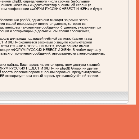
нием phpBB определённого числа cookies (небольшие
нейшем «user-id») и идентификатор анонимной сессии (в
й из тем конференции «ФОРУМ РУССКИХ НЕВЕСТ И ЖЕН» и будет
спечению phpBB, однако они выходят за рамки этого
ения вашей информации являются данные, которые вы
 дальнейшем «анонимные сообщения»), данные, указанные при
ации и авторизации (в дальнейшем «ваши сообщения»).
ароль для входа под вашей учётной записью (далее «ваш
СТ И ЖЕН» охраняется законами о защите компьютерной
 «ФОРУМ РУССКИХ НЕВЕСТ И ЖЕН», кроме вашего имени
конференции «ФОРУМ РУССКИХ НЕВЕСТ И ЖЕН». В любом случае у
азаться от получения сообщений, автоматически сгенерированных
гих сайтах. Ваш пароль является средством доступа к вашей
«ФОРУМ РУССКИХ НЕВЕСТ И ЖЕН», ни phpBB Group, ни другое
ей восстановления пароля «Забыли пароль?», предусмотренной
BB сгенерирует вам новый пароль для вашей учётной записи.