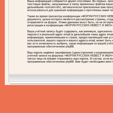
Ваша информация собирается двумя способами. Во-первых, пр
текстовые файлы, загружаемые в папку временных файлов вашего
дальнейшем «session-id»), автоматически присвоенные вам пр
использоваться для хранения информации о прочтённых вами те
Также во время просмотра конференции «ФОРУМ РУССКИХ НЕВЕСТ
документа, целью которого является рассмотрение страниц, со
отправляете на форум. Этими данными могут быть, но не исчер
регистрации в конференции «ФОРУМ РУССКИХ НЕВЕСТ И ЖЕН» (в 
Ваша учётная запись будет содержать, как минимум, однозначн
пароль») и реальный адрес email (в дальнейшем «ваш адрес e
информации, применяемыми в стране, предоставляющей нам ус
пользователя, вашего пароля и вашего адреса email, может бы
вас есть возможность выбрать, какая информация из вашей учётн
программным обеспечением phpBB.
Ваш пароль надёжно зашифрован (односторонним хэшированием). 
учётной записи на форумах «ФОРУМ РУССКИХ НЕВЕСТ И ЖЕН», по
третье лицо не вправе спрашивать ваш пароль. В случае, если 
программным обеспечением phpBB. Вам будет необходимо ввести 