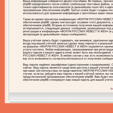
Ваша информация собирается двумя способами. Во-первых, прос
phpBB определённого числа cookies (небольшие текстовые файлы, з
только идентификатор пользователя (в дальнейшем «user-id») и ид
программным обеспечением phpBB. Третья cookie будет создана 
использоваться для хранения информации о прочтённых вами темах
Также во время просмотра конференции «ФОРУМ РУССКИХ НЕВЕСТ 
обеспечению phpBB, однако они выходят за рамки этого документа,
обеспечением phpBB. Вторым источником получения вашей информац
исчерпываются, следующие данные: сообщения, размещённые под у
регистрации в конференции «ФОРУМ РУССКИХ НЕВЕСТ И ЖЕН» (в да
авторизации (в дальнейшем «ваши сообщения»).
Ваша учётная запись будет содержать, как минимум, однозначно и
входа под вашей учётной записью (далее «ваш пароль») и реальный
на форумах «ФОРУМ РУССКИХ НЕВЕСТ И ЖЕН» охраняется законами
услуги хостинга. Любая информация, запрашиваемая при регистр
вашего пароля и вашего адреса email, может быть как необходимой
РУССКИХ НЕВЕСТ И ЖЕН». В любом случае у вас есть возможность в
вас есть возможность согласиться/отказаться от получения сообщ
Ваш пароль надёжно зашифрован (односторонним хэшированием). Од
сайтах. Ваш пароль является средством доступа к вашей учётной 
при каких обстоятельствах ни представители «ФОРУМ РУССКИХ НЕВЕ
случае, если вы забудете ваш пароль к вашей учётной записи, вы 
предусмотренной программным обеспечением phpBB. Вам будет необ
обеспечение phpBB сгенерирует вам новый пароль для вашей учётно
В