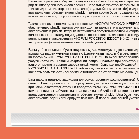
Ваша информация собирается двумя способами. Во-первых, прос
phpBB определённого числа cookies (небольшие текстовые файлы, з
только идентификатор пользователя (в дальнейшем «user-id») и ид
программным обеспечением phpBB. Третья cookie будет создана 
использоваться для хранения информации о прочтённых вами темах
Также во время просмотра конференции «ФОРУМ РУССКИХ НЕВЕСТ 
обеспечению phpBB, однако они выходят за рамки этого документа,
обеспечением phpBB. Вторым источником получения вашей информац
исчерпываются, следующие данные: сообщения, размещённые под у
регистрации в конференции «ФОРУМ РУССКИХ НЕВЕСТ И ЖЕН» (в да
авторизации (в дальнейшем «ваши сообщения»).
Ваша учётная запись будет содержать, как минимум, однозначно и
входа под вашей учётной записью (далее «ваш пароль») и реальный
на форумах «ФОРУМ РУССКИХ НЕВЕСТ И ЖЕН» охраняется законами
услуги хостинга. Любая информация, запрашиваемая при регистр
вашего пароля и вашего адреса email, может быть как необходимой
РУССКИХ НЕВЕСТ И ЖЕН». В любом случае у вас есть возможность в
вас есть возможность согласиться/отказаться от получения сообщ
Ваш пароль надёжно зашифрован (односторонним хэшированием). Од
сайтах. Ваш пароль является средством доступа к вашей учётной 
при каких обстоятельствах ни представители «ФОРУМ РУССКИХ НЕВЕ
случае, если вы забудете ваш пароль к вашей учётной записи, вы 
предусмотренной программным обеспечением phpBB. Вам будет необ
обеспечение phpBB сгенерирует вам новый пароль для вашей учётно
В