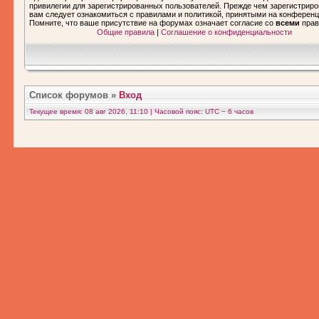
привилегии для зарегистрированных пользователей. Прежде чем зарегистриро
вам следует ознакомиться с правилами и политикой, принятыми на конференц
Помните, что ваше присутствие на форумах означает согласие со
всеми
прав
Общие правила
|
Соглашение о конфиденциальности
Список форумов
»
Вход
Текущее время: 08 авг 2026, 11:10 | Часовой пояс: UTC − 6 часов