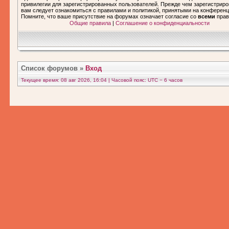
привилегии для зарегистрированных пользователей. Прежде чем зарегистриро
вам следует ознакомиться с правилами и политикой, принятыми на конференц
Помните, что ваше присутствие на форумах означает согласие со
всеми
прав
Общие правила
|
Соглашение о конфиденциальности
Список форумов
»
Вход
Текущее время: 08 авг 2026, 16:04 | Часовой пояс: UTC − 6 часов