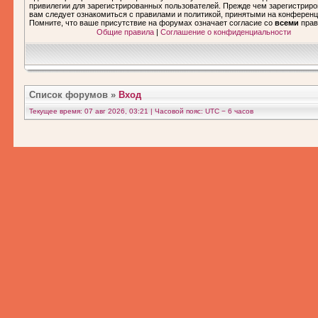
привилегии для зарегистрированных пользователей. Прежде чем зарегистриро
вам следует ознакомиться с правилами и политикой, принятыми на конференц
Помните, что ваше присутствие на форумах означает согласие со
всеми
прав
Общие правила
|
Соглашение о конфиденциальности
Список форумов
»
Вход
Текущее время: 07 авг 2026, 03:21 | Часовой пояс: UTC − 6 часов