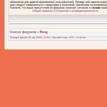
привилегии для зарегистрированных пользователей. Прежде чем зарегистриро
вам следует ознакомиться с правилами и политикой, принятыми на конференц
Помните, что ваше присутствие на форумах означает согласие со
всеми
прав
Общие правила
|
Соглашение о конфиденциальности
Список форумов
»
Вход
Текущее время: 07 авг 2026, 14:43 | Часовой пояс: UTC − 6 часов