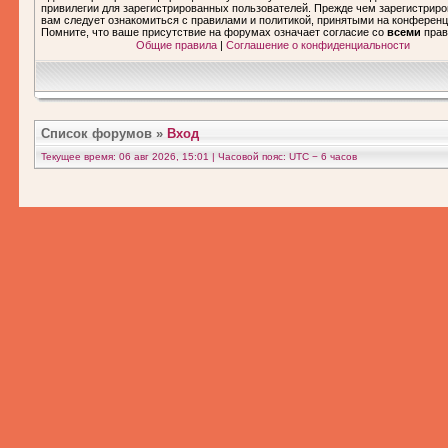
привилегии для зарегистрированных пользователей. Прежде чем зарегистриро
вам следует ознакомиться с правилами и политикой, принятыми на конференц
Помните, что ваше присутствие на форумах означает согласие со
всеми
прав
Общие правила
|
Соглашение о конфиденциальности
Список форумов
»
Вход
Текущее время: 06 авг 2026, 15:01 | Часовой пояс: UTC − 6 часов