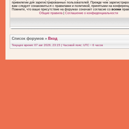
привилегии для зарегистрированных пользователей. Прежде чем зарегистриро
вам следует ознакомиться с правилами и политикой, принятыми на конференц
Помните, что ваше присутствие на форумах означает согласие со
всеми
прав
Общие правила
|
Соглашение о конфиденциальности
Список форумов
»
Вход
Текущее время: 07 авг 2026, 23:15 | Часовой пояс: UTC − 6 часов