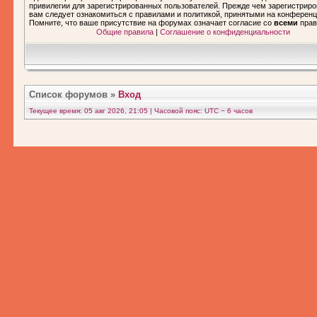
привилегии для зарегистрированных пользователей. Прежде чем зарегистриро
вам следует ознакомиться с правилами и политикой, принятыми на конференц
Помните, что ваше присутствие на форумах означает согласие со
всеми
прав
Общие правила
|
Соглашение о конфиденциальности
Список форумов
»
Вход
Текущее время: 05 авг 2026, 21:05 | Часовой пояс: UTC − 6 часов