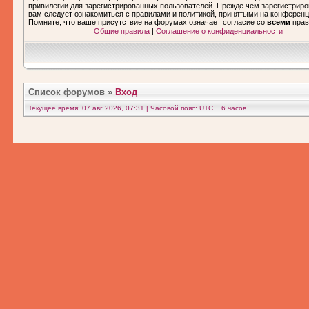
привилегии для зарегистрированных пользователей. Прежде чем зарегистриро
вам следует ознакомиться с правилами и политикой, принятыми на конференц
Помните, что ваше присутствие на форумах означает согласие со
всеми
прав
Общие правила
|
Соглашение о конфиденциальности
Список форумов
»
Вход
Текущее время: 07 авг 2026, 07:31 | Часовой пояс: UTC − 6 часов