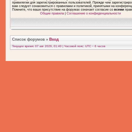
привилегии для зарегистрированных пользователей. Прежде чем зарегистриро
вам следует ознакомиться с правилами и политикой, принятыми на конференц
Помните, что ваше присутствие на форумах означает согласие со
всеми
прав
Общие правила
|
Соглашение о конфиденциальности
Список форумов
»
Вход
Текущее время: 07 авг 2026, 01:40 | Часовой пояс: UTC − 6 часов