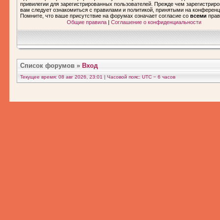
привилегии для зарегистрированных пользователей. Прежде чем зарегистриро
вам следует ознакомиться с правилами и политикой, принятыми на конференц
Помните, что ваше присутствие на форумах означает согласие со
всеми
прав
Общие правила
|
Соглашение о конфиденциальности
Список форумов
»
Вход
Текущее время: 08 авг 2026, 23:01 | Часовой пояс: UTC − 6 часов