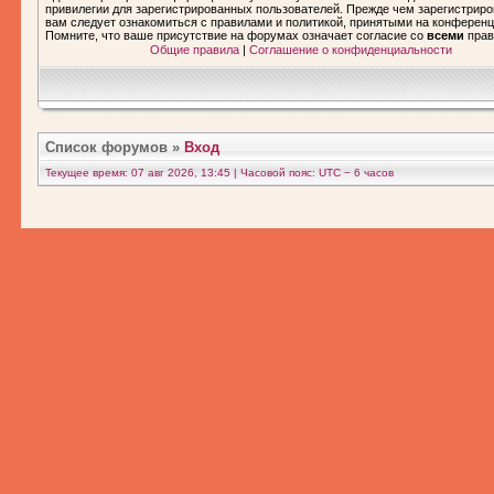
привилегии для зарегистрированных пользователей. Прежде чем зарегистриро
вам следует ознакомиться с правилами и политикой, принятыми на конференц
Помните, что ваше присутствие на форумах означает согласие со
всеми
прав
Общие правила
|
Соглашение о конфиденциальности
Список форумов
»
Вход
Текущее время: 07 авг 2026, 13:45 | Часовой пояс: UTC − 6 часов