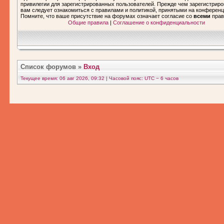
привилегии для зарегистрированных пользователей. Прежде чем зарегистриро
вам следует ознакомиться с правилами и политикой, принятыми на конференц
Помните, что ваше присутствие на форумах означает согласие со
всеми
прав
Общие правила
|
Соглашение о конфиденциальности
Список форумов
»
Вход
Текущее время: 06 авг 2026, 09:32 | Часовой пояс: UTC − 6 часов