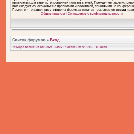
привилегии для зарегистрированных пользователей. Прежде чем зарегистриро
вам следует ознакомиться с правилами и политикой, принятыми на конференц
Помните, что ваше присутствие на форумах означает согласие со
всеми
прав
Общие правила
|
Соглашение о конфиденциальности
Список форумов
»
Вход
Текущее время: 05 авг 2026, 23:07 | Часовой пояс: UTC − 6 часов