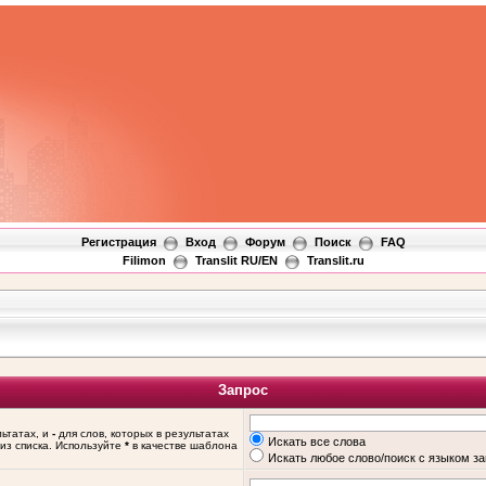
Регистрация
Вход
Форум
Поиск
FAQ
Filimon
Translit RU/EN
Translit.ru
Запрос
льтатах, и
-
для слов, которых в результатах
Искать все слова
из списка. Используйте
*
в качестве шаблона
Искать любое слово/поиск с языком з